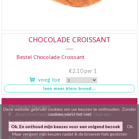
Klein gebak
>
Hartig
>
Zoet
>
CHOCOLADE CROISSANT
Bonbons / Chocolade
>
Bestel Chocolade Croissant
Bezorgkosten
>
€2.10 per 1
voeg toe
Dieet/allergie
>
Gevuld Brood
>
Olsthoorn Naarden
Werken bij
>
Deze website gebruikt cookies om uw keuzes te onthouden. Zonder
Amersfoortsestraatweg 3E, 1411 HB Naarden
cookies werkt het niet
035-6949000
Ok. En onthoud mijn keuzes voor een volgend bezoek
Ok.
bestel@olsthoornbanket.nl
Maar vergeet mijn keuzes nadat ik de browser heb gesloten
Kvk: - 39075900