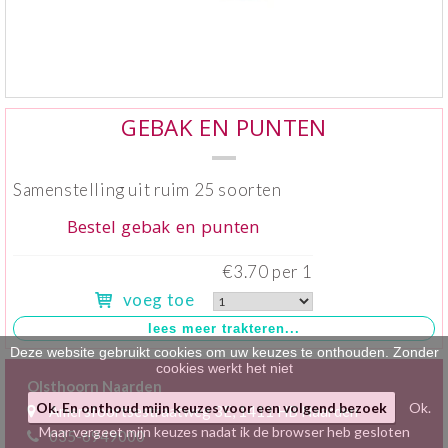
Klein gebak
>
Hartig
>
Zoet
>
GEBAK EN PUNTEN
Bonbons / Chocolade
>
Samenstelling uit ruim 25 soorten
Bezorgkosten
>
Bestel gebak en punten
Dieet/allergie
>
€3.70 per 1
voeg toe
Gevuld Brood
>
Werken bij
>
Deze website gebruikt cookies om uw keuzes te onthouden. Zonder
cookies werkt het niet
Olsthoorn Naarden
Ok. En onthoud mijn keuzes voor een volgend bezoek
Ok.
Amersfoortsestraatweg 3E, 1411 HB Naarden
Maar vergeet mijn keuzes nadat ik de browser heb gesloten
035-6949000