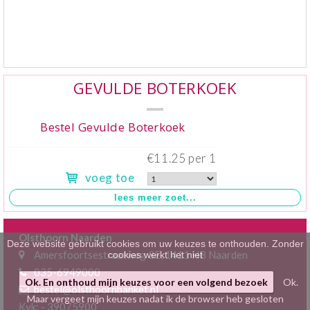
Klein gebak
>
Hartig
>
Zoet
>
GEVULDE BOTERKOEK
Bonbons / Chocolade
>
Bestel Gevulde Boterkoek
Bezorgkosten
>
€11.25 per 1
voeg toe
Dieet/allergie
>
Gevuld Brood
>
Olsthoorn Naarden
Werken bij
>
Deze website gebruikt cookies om uw keuzes te onthouden. Zonder
Amersfoortsestraatweg 3E, 1411 HB Naarden
cookies werkt het niet
035-6949000
Ok. En onthoud mijn keuzes voor een volgend bezoek
Ok.
bestel@olsthoornbanket.nl
Maar vergeet mijn keuzes nadat ik de browser heb gesloten
Kvk: - 39075900