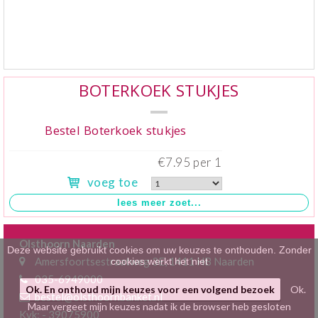
Klein gebak
>
Hartig
>
Zoet
>
BOTERKOEK STUKJES
Bonbons / Chocolade
>
Bestel Boterkoek stukjes
Bezorgkosten
>
€7.95 per 1
voeg toe
Dieet/allergie
>
Gevuld Brood
>
Olsthoorn Naarden
Werken bij
>
Deze website gebruikt cookies om uw keuzes te onthouden. Zonder
Amersfoortsestraatweg 3E, 1411 HB Naarden
cookies werkt het niet
035-6949000
Ok. En onthoud mijn keuzes voor een volgend bezoek
Ok.
bestel@olsthoornbanket.nl
Maar vergeet mijn keuzes nadat ik de browser heb gesloten
Kvk: - 39075900