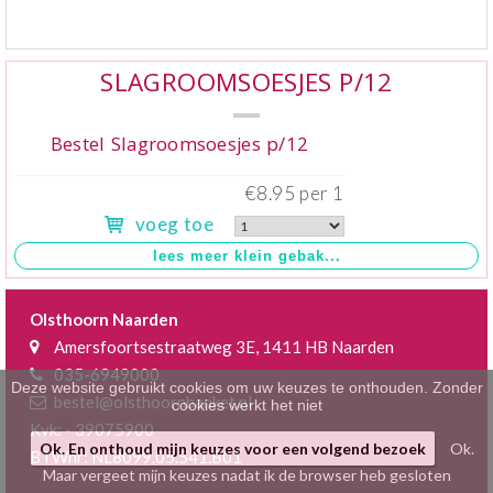
Klein gebak
>
SLAGROOMSOESJES P/12
Hartig
>
Zoet
>
Bestel Slagroomsoesjes p/12
Bonbons / Chocolade
>
€8.95 per 1
voeg toe
Bezorgkosten
>
Dieet/allergie
>
Olsthoorn Naarden
Gevuld Brood
>
Amersfoortsestraatweg 3E, 1411 HB Naarden
035-6949000
Werken bij
>
Deze website gebruikt cookies om uw keuzes te onthouden. Zonder
bestel@olsthoornbanket.nl
cookies werkt het niet
Kvk: - 39075900
Ok. En onthoud mijn keuzes voor een volgend bezoek
Ok.
BTWnr: NL8099.05.541.B01
Maar vergeet mijn keuzes nadat ik de browser heb gesloten