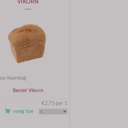
VIKORN
 op maandag
Bestel Vikorn
€2.75 per 1
voeg toe