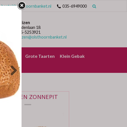
bestel@olsthoornbanket.nl
035-6949000
Huizen
Lindenlaan 18
035-5253921
huizen@olsthoornbanket.nl
rrelbrood
Grote Taarten
Klein Gebak
VOLKOREN ZONNEPIT