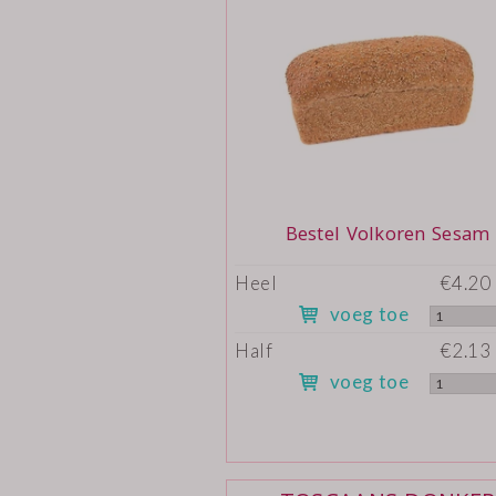
Bestel Volkoren Sesam
Heel
€4.20 
voeg toe
Half
€2.13 
voeg toe