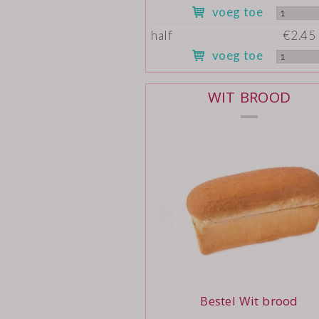
voeg toe
half
€2.45 
voeg toe
WIT BROOD
Bestel Wit brood