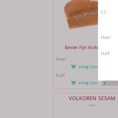
Bestel Fijn Volkoren Flev
Heel
€3.75 
voeg toe
Half
€1.90 
voeg toe
VOLKOREN SESAM