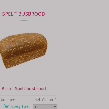
SPELT BUSBROOD
Bestel Spelt busbrood
 bus heel
€4.95 per 1
voeg toe