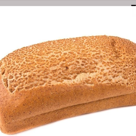
Naarden
Amersfoortsestraatweg 3E
035-6949000
bestel@olsthoornbanket.nl
nten
Taart / Sloffen
Groot Brood
Klein Brood
Desem/Bo
orgkosten
Dieet/allergie
Gevuld Brood
Werken Bij
O
VOLKOREN STOER