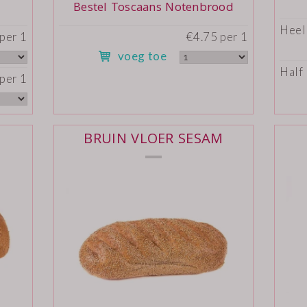
Bestel Toscaans Notenbrood
Heel
per 1
€4.75 per 1
voeg toe
Half
per 1
BRUIN VLOER SESAM