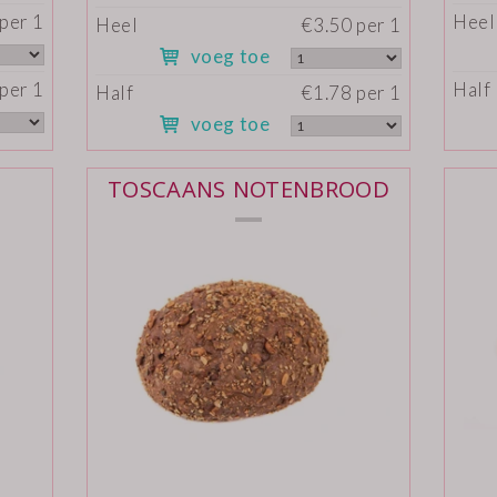
per 1
Heel
Heel
€3.50 per 1
voeg toe
per 1
Half
Half
€1.78 per 1
voeg toe
TOSCAANS NOTENBROOD