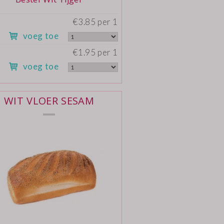
Bestel Wit Tijger
€3.85 per 1
voeg toe
€1.95 per 1
voeg toe
WIT VLOER SESAM