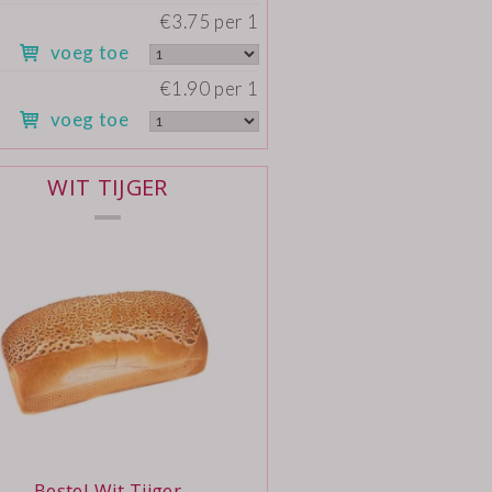
€3.75 per 1
voeg toe
€1.90 per 1
voeg toe
WIT TIJGER