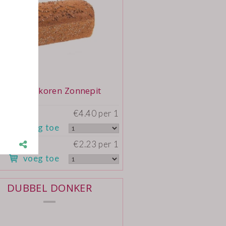
Bestel Volkoren Zonnepit
€4.40 per 1
voeg toe
€2.23 per 1
voeg toe
DUBBEL DONKER