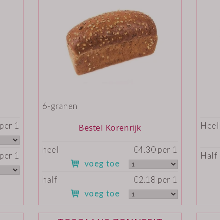
6-granen
per 1
Heel
Bestel Korenrijk
heel
€4.30 per 1
per 1
Half
voeg toe
half
€2.18 per 1
voeg toe