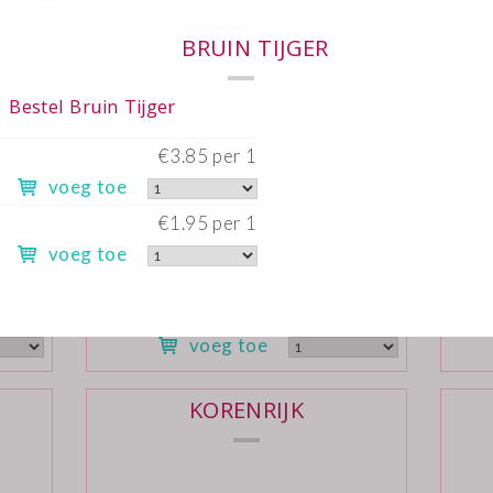
o
Bestel Volkoren Stoer
per 1
Heel
€3.75 per 1
Heel
voeg toe
per 1
Half
€1.90 per 1
Half
voeg toe
KORENRIJK