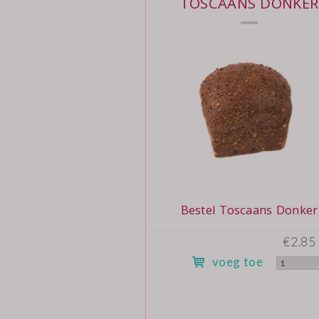
TOSCAANS DONKER
Bestel Toscaans Donker
€2.85 
voeg toe