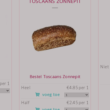
TOSCAANS ZONNEPIT
Niet
Bestel Toscaans Zonnepit
per 1
Heel
€4.85 per 1
voeg toe
Half
€2.45 per 1
voeg toe