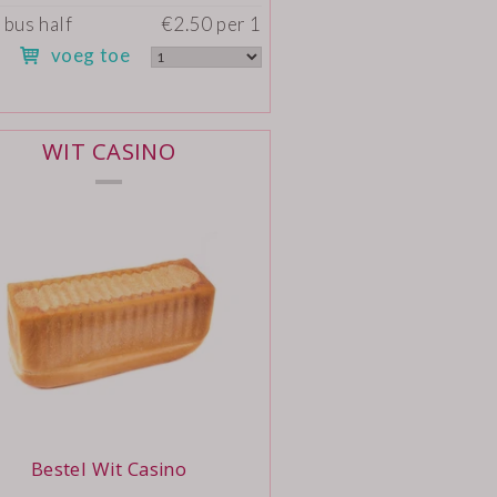
 bus half
€2.50 per 1
voeg toe
WIT CASINO
Bestel Wit Casino