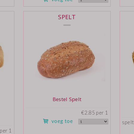
SPELT
Bestel Spelt
€2.85 per 1
voeg toe
spelt
per 1