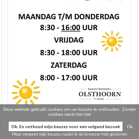
Klein gebak
>
Hartig
>
Zoet
>
Bonbons / Chocolade
>
Bezorgkosten
>
Dieet/allergie
>
Gevuld Brood
>
Werken bij
>
Deze website gebruikt cookies om uw keuzes te onthouden. Zonder
cookies werkt het niet
Ok. En onthoud mijn keuzes voor een volgend bezoek
Ok.
Maar vergeet mijn keuzes nadat ik de browser heb gesloten