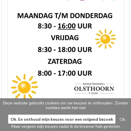
Klein gebak
>
Hartig
>
Zoet
>
Bonbons / Chocolade
>
Bezorgkosten
>
Dieet/allergie
>
Gevuld Brood
>
Werken bij
>
Deze website gebruikt cookies om uw keuzes te onthouden. Zonder
cookies werkt het niet
Ok. En onthoud mijn keuzes voor een volgend bezoek
Ok.
Maar vergeet mijn keuzes nadat ik de browser heb gesloten