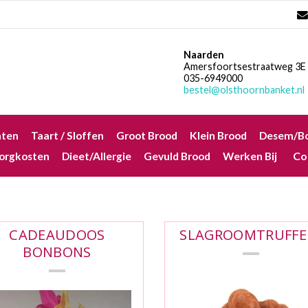
Naarden
Amersfoortsestraatweg 3E
035-6949000
bestel@olsthoornbanket.nl
nten
Taart / Sloffen
Groot Brood
Klein Brood
Desem/Bo
orgkosten
Dieet/allergie
Gevuld Brood
Werken Bij
CADEAUDOOS
SLAGROOMTRUFFE
BONBONS