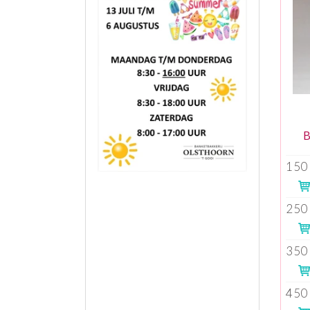
B
150
250
350
450