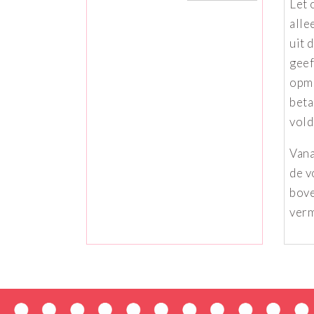
Let 
alle
uit 
geef
opme
beta
vold
Vana
de v
bov
verm