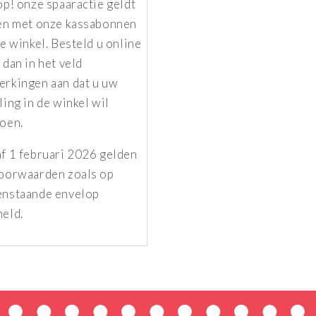
op! onze spaaractie geldt
en met onze kassabonnen
de winkel. Besteld u online
 dan in het veld
rkingen aan dat u uw
ling in de winkel wil
oen.
f 1 februari 2026 gelden
oorwaarden zoals op
enstaande envelop
eld.