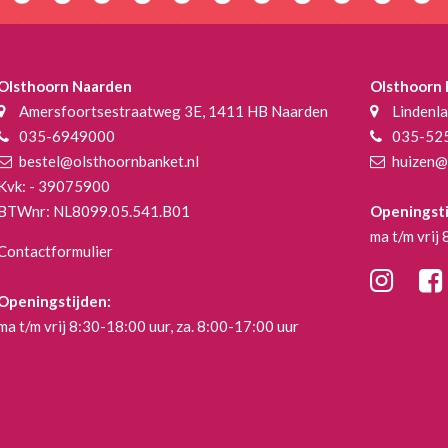
Olsthoorn Naarden
Olsthoorn
Amersfoortsestraatweg 3E, 1411 HB Naarden
Lindenl
035-6949000
035-52
bestel@olsthoornbanket.nl
huizen@
Kvk: - 39075900
BTWnr: NL8099.05.541.B01
Openingsti
ma t/m vrij
Contactformulier
Openingstijden:
ma t/m vrij 8:30-18:00 uur, za. 8:00-17:00 uur