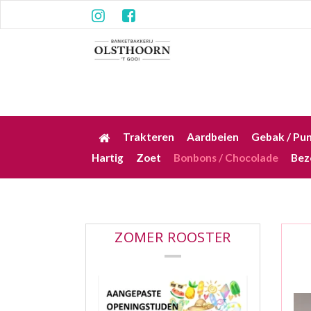
Trakteren
Aardbeien
Gebak / Pu
Hartig
Zoet
Bonbons / Chocolade
Bez
ZOMER ROOSTER