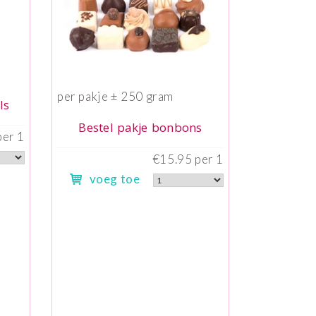
per pakje ± 250 gram
ls
Bestel pakje bonbons
per 1
€15.95 per 1
voeg toe