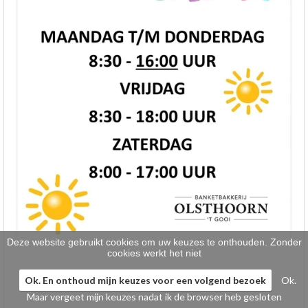
Klein gebak
>
Hartig
>
Zoet
>
Bonbons / Chocolade
>
Bezorgkosten
>
Dieet/allergie
>
Gevuld Brood
>
Werken bij
>
Deze website gebruikt cookies om uw keuzes te onthouden. Zonder
cookies werkt het niet
Ok. En onthoud mijn keuzes voor een volgend bezoek
Ok.
Maar vergeet mijn keuzes nadat ik de browser heb gesloten