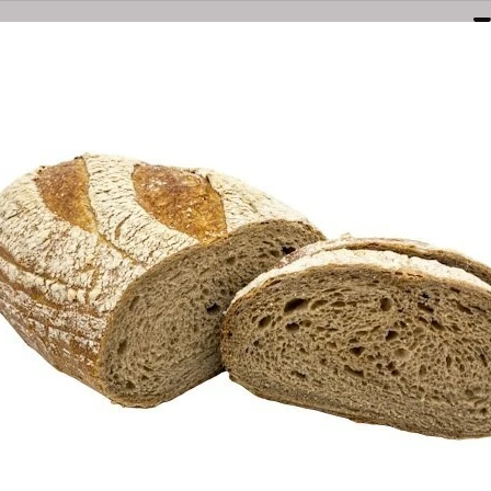
Naarden
Amersfoortsestraatweg 3E
035-6949000
bestel@olsthoornbanket.nl
nten
Taart / Sloffen
Groot Brood
Klein Brood
Desem/Bo
orgkosten
Dieet/allergie
Gevuld Brood
Werken Bij
OBERLANDE
Bestel Oberland