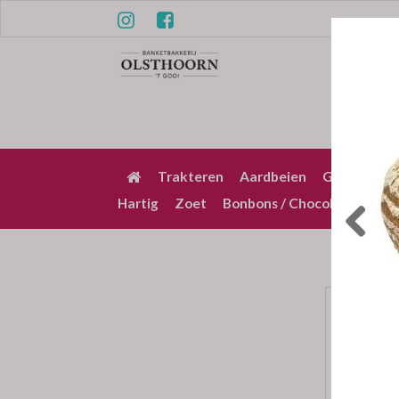
Trakteren
Aardbeien
Gebak / Pu
Hartig
Zoet
Bonbons / Chocolade
Bez