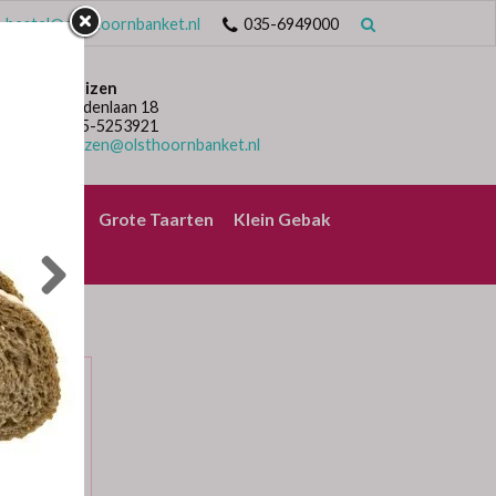
bestel@olsthoornbanket.nl
035-6949000
Huizen
Lindenlaan 18
035-5253921
huizen@olsthoornbanket.nl
rrelbrood
Grote Taarten
Klein Gebak
R
er