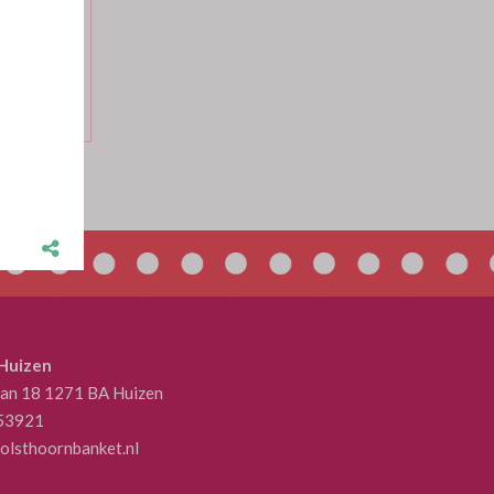
2.55 per 1
 Huizen
aan 18 1271 BA Huizen
53921
olsthoornbanket.nl