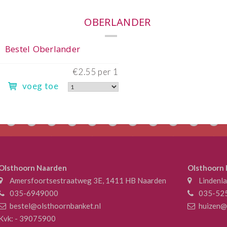
€
voeg toe
Olsthoorn Naarden
Olsthoorn
Amersfoortsestraatweg 3E, 1411 HB Naarden
Lindenl
035-6949000
035-52
bestel@olsthoornbanket.nl
huizen@
Kvk: - 39075900