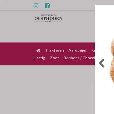
Trakteren
Aardbeien
Gebak / Pu
Hartig
Zoet
Bonbons / Chocolade
Bez