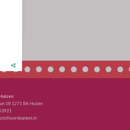
0.95 per 1
 Huizen
aan 18 1271 BA Huizen
53921
olsthoornbanket.nl