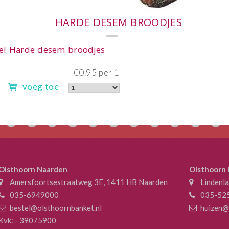
€
voeg toe
Olsthoorn Naarden
Olsthoorn
Amersfoortsestraatweg 3E, 1411 HB Naarden
Lindenl
035-6949000
035-52
bestel@olsthoornbanket.nl
huizen@
Kvk: - 39075900