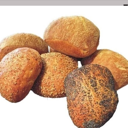
Naarden
Amersfoortsestraatweg 3E
035-6949000
bestel@olsthoornbanket.nl
nten
Taart / Sloffen
Groot Brood
Klein Brood
Desem/Bo
orgkosten
Dieet/allergie
Gevuld Brood
Werken Bij
HARDE DESEM BRO
Bestel Harde desem b