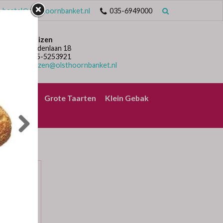
bestel@olsthoornbanket.nl
035-6949000
Huizen
Lindenlaan 18
035-5253921
huizen@olsthoornbanket.nl
rrelbrood
Grote Taarten
Klein Gebak
ODJES
roodjes