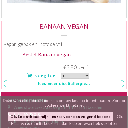
Klein gebak
>
Hartig
>
BANAAN VEGAN
Zoet
>
vegan gebak en lactose vrij
Bonbons / Chocolade
>
Bestel Banaan Vegan
Bezorgkosten
>
€3.80 per 1
Dieet/allergie
>
voeg toe
Gevuld Brood
>
Werken bij
>
Olsthoorn Naarden
Deze website gebruikt cookies om uw keuzes te onthouden. Zonder
cookies werkt het niet
Amersfoortsestraatweg 3E, 1411 HB Naarden
035-6949000
Ok. En onthoud mijn keuzes voor een volgend bezoek
Ok.
bestel@olsthoornbanket.nl
Maar vergeet mijn keuzes nadat ik de browser heb gesloten