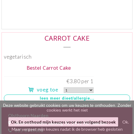
Klein gebak
>
Hartig
>
Zoet
>
CARROT CAKE
Bonbons / Chocolade
>
vegetarisch
Bezorgkosten
>
Bestel Carrot Cake
Dieet/allergie
>
€3.80 per 1
voeg toe
Gevuld Brood
>
Werken bij
>
Deze website gebruikt cookies om uw keuzes te onthouden. Zonder
cookies werkt het niet
Olsthoorn Naarden
Ok. En onthoud mijn keuzes voor een volgend bezoek
Ok.
Amersfoortsestraatweg 3E, 1411 HB Naarden
Maar vergeet mijn keuzes nadat ik de browser heb gesloten
035-6949000