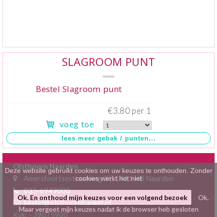
Klein gebak
>
Hartig
>
Zoet
>
SLAGROOM PUNT
Bonbons / Chocolade
>
Bestel Slagroom punt
Bezorgkosten
>
€3.80 per 1
voeg toe
Dieet/allergie
>
Gevuld Brood
>
Olsthoorn Naarden
Werken bij
>
Deze website gebruikt cookies om uw keuzes te onthouden. Zonder
Amersfoortsestraatweg 3E, 1411 HB Naarden
cookies werkt het niet
035-6949000
Ok. En onthoud mijn keuzes voor een volgend bezoek
Ok.
bestel@olsthoornbanket.nl
Maar vergeet mijn keuzes nadat ik de browser heb gesloten
Kvk: - 39075900