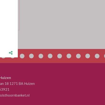
3.80 per 1
 Huizen
aan 18 1271 BA Huizen
53921
olsthoornbanket.nl