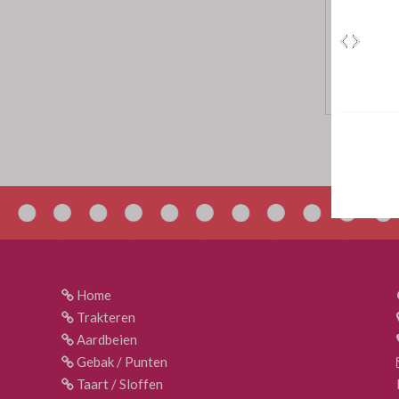
Home
Trakteren
Aardbeien
Gebak / Punten
Taart / Sloffen