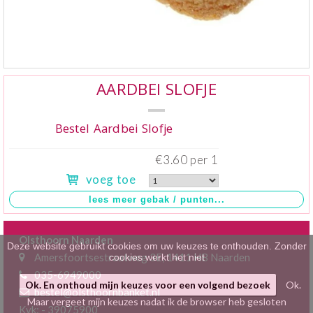
Klein gebak
>
Hartig
>
Zoet
>
AARDBEI SLOFJE
Bonbons / Chocolade
>
Bestel Aardbei Slofje
Bezorgkosten
>
€3.60 per 1
voeg toe
Dieet/allergie
>
Gevuld Brood
>
Olsthoorn Naarden
Werken bij
>
Deze website gebruikt cookies om uw keuzes te onthouden. Zonder
Amersfoortsestraatweg 3E, 1411 HB Naarden
cookies werkt het niet
035-6949000
Ok. En onthoud mijn keuzes voor een volgend bezoek
Ok.
bestel@olsthoornbanket.nl
Maar vergeet mijn keuzes nadat ik de browser heb gesloten
Kvk: - 39075900