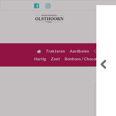
Trakteren
Aardbeien
Gebak / Pu
Hartig
Zoet
Bonbons / Chocolade
Bez