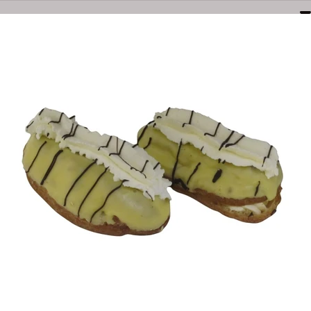
Naarden
Amersfoortsestraatweg 3E
035-6949000
bestel@olsthoornbanket.nl
nten
Taart / Sloffen
Groot Brood
Klein Brood
Desem/Bo
orgkosten
Dieet/allergie
Gevuld Brood
Werken Bij
BANAAN SOE
Bestel Banaan So