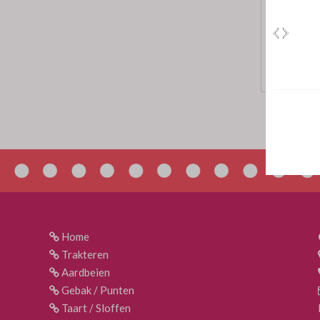
Home
Trakteren
Aardbeien
Gebak / Punten
Taart / Sloffen