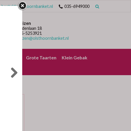
bestel@olsthoornbanket.nl
035-6949000
Huizen
Lindenlaan 18
035-5253921
huizen@olsthoornbanket.nl
rrelbrood
Grote Taarten
Klein Gebak
S
es