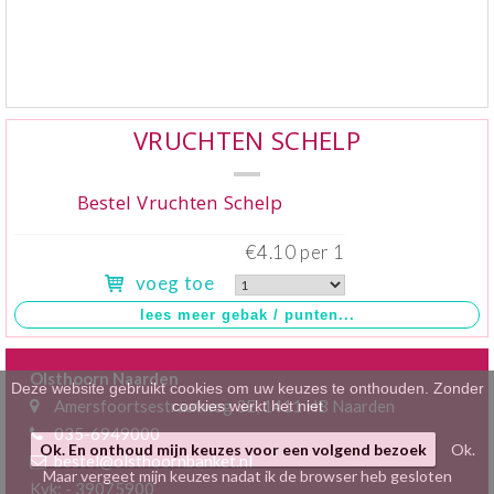
Klein gebak
>
Hartig
>
Zoet
>
VRUCHTEN SCHELP
Bonbons / Chocolade
>
Bestel Vruchten Schelp
Bezorgkosten
>
€4.10 per 1
voeg toe
Dieet/allergie
>
Gevuld Brood
>
Olsthoorn Naarden
Werken bij
>
Deze website gebruikt cookies om uw keuzes te onthouden. Zonder
Amersfoortsestraatweg 3E, 1411 HB Naarden
cookies werkt het niet
035-6949000
Ok. En onthoud mijn keuzes voor een volgend bezoek
Ok.
bestel@olsthoornbanket.nl
Maar vergeet mijn keuzes nadat ik de browser heb gesloten
Kvk: - 39075900