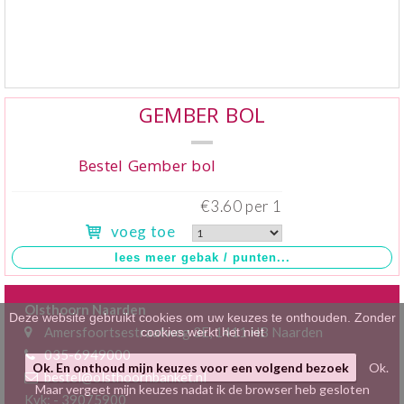
Klein gebak
>
Hartig
>
Zoet
>
GEMBER BOL
Bonbons / Chocolade
>
Bestel Gember bol
Bezorgkosten
>
€3.60 per 1
voeg toe
Dieet/allergie
>
Gevuld Brood
>
Olsthoorn Naarden
Werken bij
>
Deze website gebruikt cookies om uw keuzes te onthouden. Zonder
Amersfoortsestraatweg 3E, 1411 HB Naarden
cookies werkt het niet
035-6949000
Ok. En onthoud mijn keuzes voor een volgend bezoek
Ok.
bestel@olsthoornbanket.nl
Maar vergeet mijn keuzes nadat ik de browser heb gesloten
Kvk: - 39075900