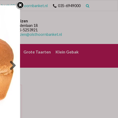
bestel@olsthoornbanket.nl
035-6949000
Huizen
Lindenlaan 18
035-5253921
huizen@olsthoornbanket.nl
rrelbrood
Grote Taarten
Klein Gebak
d