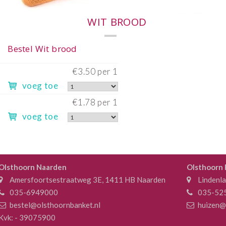
Heel
€
voeg toe
Half
€
voeg toe
Olsthoorn Naarden
Olsthoorn
Amersfoortsestraatweg 3E, 1411 HB Naarden
Lindenl
035-6949000
035-52
bestel@olsthoornbanket.nl
huizen@
Kvk: - 39075900