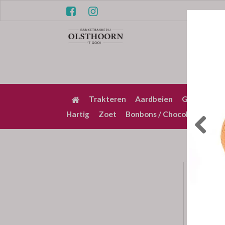
Trakteren
Aardbeien
Gebak / Pu
Hartig
Zoet
Bonbons / Chocolade
Bez