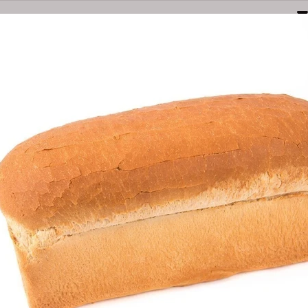
Naarden
Amersfoortsestraatweg 3E
035-6949000
bestel@olsthoornbanket.nl
nten
Taart / Sloffen
Groot Brood
Klein Brood
Desem/Bo
orgkosten
Dieet/allergie
Gevuld Brood
Werken Bij
WIT BROOD
Bestel Wit broo