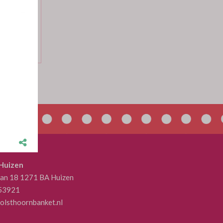
3.50 per 1
1.78 per 1
 Huizen
aan 18 1271 BA Huizen
53921
olsthoornbanket.nl