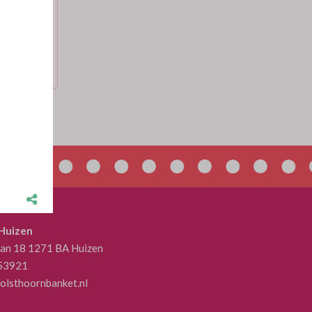
4.20 per 1
2.13 per 1
 Huizen
aan 18 1271 BA Huizen
53921
olsthoornbanket.nl