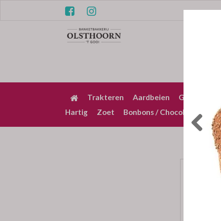
Trakteren
Aardbeien
Gebak / Pu
Hartig
Zoet
Bonbons / Chocolade
Bez