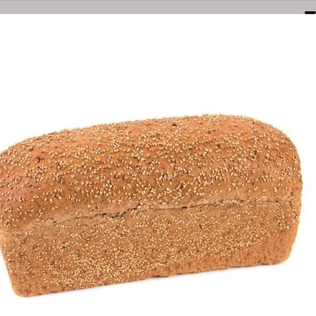
Naarden
Amersfoortsestraatweg 3E
035-6949000
bestel@olsthoornbanket.nl
nten
Taart / Sloffen
Groot Brood
Klein Brood
Desem/Bo
orgkosten
Dieet/allergie
Gevuld Brood
Werken Bij
VOLKOREN SE
Bestel Volkoren S