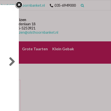
bestel@olsthoornbanket.nl
035-6949000
Huizen
Lindenlaan 18
035-5253921
huizen@olsthoornbanket.nl
rrelbrood
Grote Taarten
Klein Gebak
SAM
esam