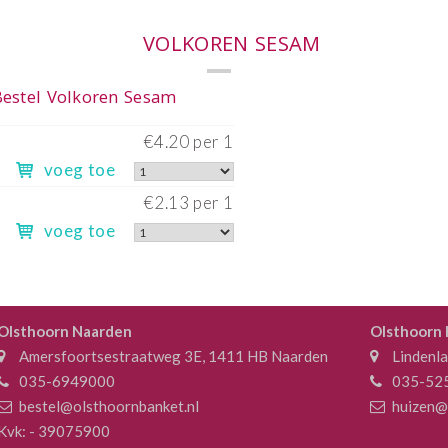
Heel
€
voeg toe
Half
€
voeg toe
Olsthoorn Naarden
Olsthoorn
Amersfoortsestraatweg 3E, 1411 HB Naarden
Lindenl
035-6949000
035-52
bestel@olsthoornbanket.nl
huizen@
Kvk: - 39075900