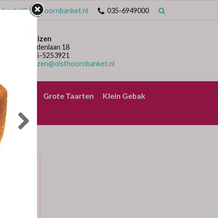
bestel@olsthoornbanket.nl
035-6949000
Huizen
Lindenlaan 18
035-5253921
huizen@olsthoornbanket.nl
rrelbrood
Grote Taarten
Klein Gebak
O
no