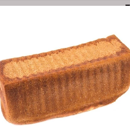
Naarden
Amersfoortsestraatweg 3E
035-6949000
bestel@olsthoornbanket.nl
nten
Taart / Sloffen
Groot Brood
Klein Brood
Desem/Bo
orgkosten
Dieet/allergie
Gevuld Brood
Werken Bij
BRUIN CASIN
Bestel Bruin Casi