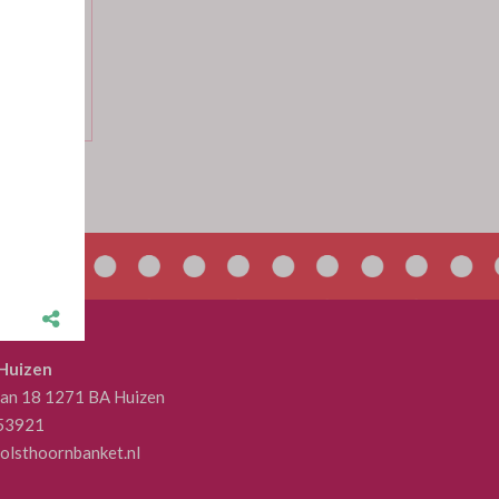
3.75 per 1
1.90 per 1
 Huizen
aan 18 1271 BA Huizen
53921
olsthoornbanket.nl