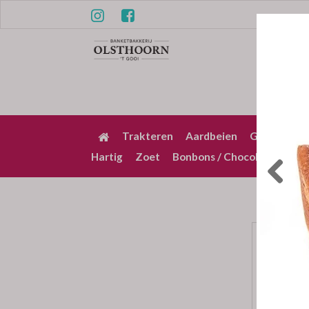
Trakteren
Aardbeien
Gebak / Pu
Hartig
Zoet
Bonbons / Chocolade
Bez