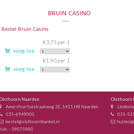
Heel
€
voeg toe
Half
€
voeg toe
Olsthoorn Naarden
Olsthoorn
Amersfoortsestraatweg 3E, 1411 HB Naarden
Lindenl
035-6949000
035-52
bestel@olsthoornbanket.nl
huizen@
Kvk: - 39075900