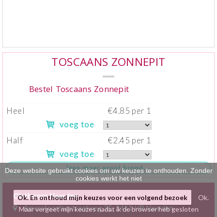
Klein gebak
>
Hartig
>
Zoet
>
TOSCAANS ZONNEPIT
Bonbons / Chocolade
>
Bestel Toscaans Zonnepit
Bezorgkosten
>
Heel
€4.85 per 1
voeg toe
Dieet/allergie
>
Half
€2.45 per 1
Gevuld Brood
>
voeg toe
Werken bij
>
Deze website gebruikt cookies om uw keuzes te onthouden. Zonder
cookies werkt het niet
Olsthoorn Naarden
Ok. En onthoud mijn keuzes voor een volgend bezoek
Ok.
Amersfoortsestraatweg 3E, 1411 HB Naarden
Maar vergeet mijn keuzes nadat ik de browser heb gesloten