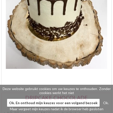
Klein gebak
>
Hartig
>
Zoet
>
Bonbons / Chocolade
>
Bezorgkosten
>
Dieet/allergie
>
Gevuld Brood
>
Werken bij
>
Deze website gebruikt cookies om uw keuzes te onthouden. Zonder
cookies werkt het niet
DRIPCAKE CHOCOLADE
Ok. En onthoud mijn keuzes voor een volgend bezoek
Ok.
Maar vergeet mijn keuzes nadat ik de browser heb gesloten