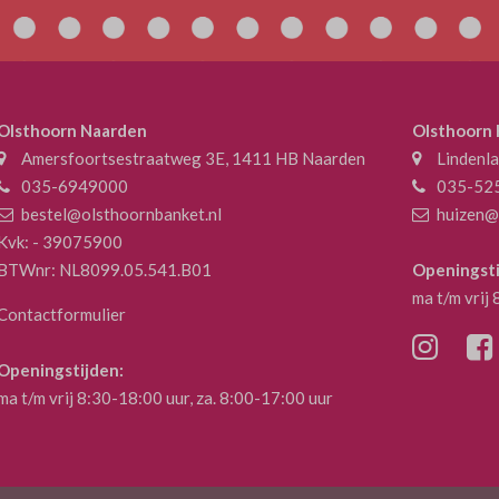
Olsthoorn Naarden
Olsthoorn
Amersfoortsestraatweg 3E, 1411 HB Naarden
Lindenl
035-6949000
035-52
bestel@olsthoornbanket.nl
huizen@
Kvk: - 39075900
BTWnr: NL8099.05.541.B01
Openingsti
ma t/m vrij
Contactformulier
Openingstijden:
ma t/m vrij 8:30-18:00 uur, za. 8:00-17:00 uur