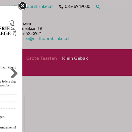
bestel@olsthoornbanket.nl
035-6949000
Huizen
Lindenlaan 18
035-5253921
huizen@olsthoornbanket.nl
rrelbrood
Grote Taarten
Klein Gebak
EN
or
n of