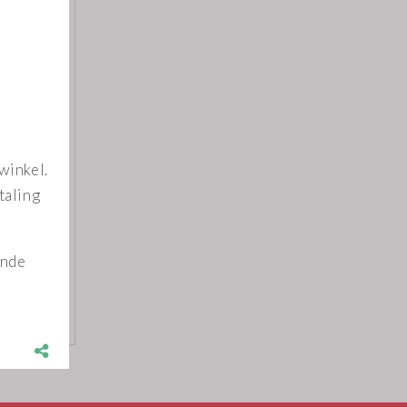
eldt
nen uit
ne geef
gen aan
nkel wil
lden de
rmeld.