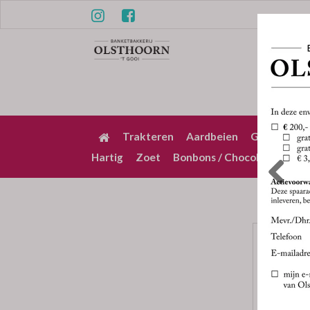
Trakteren
Aardbeien
Gebak / Pu
Hartig
Zoet
Bonbons / Chocolade
Bez