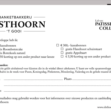
Naarden
Amersfoortsestraatweg 3E
035-6949000
bestel@olsthoornbanket.nl
nten
Taart / Sloffen
Groot Brood
Klein Brood
Desem/Bo
orgkosten
Dieet/allergie
Gevuld Brood
Werken Bij
BONNEN SPAR
Spaar uw kassabonnen vo
heerlijke gratis producte