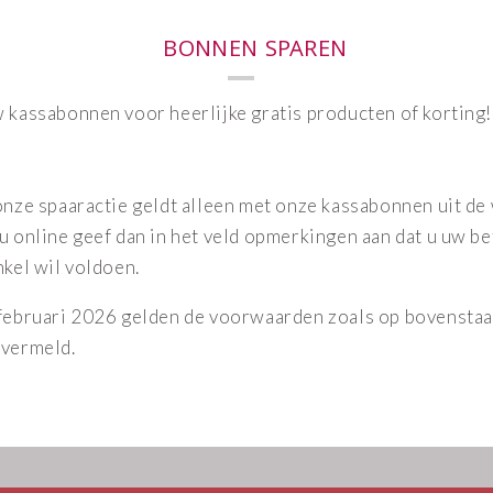
korting!
Let op! onze spaaractie g
alleen met onze kassabon
de winkel. Besteld u onli
dan in het veld opmerkin
dat u uw betaling in de wi
voldoen.
Vanaf 1 februari 2026 ge
voorwaarden zoals op
bovenstaande envelop ve