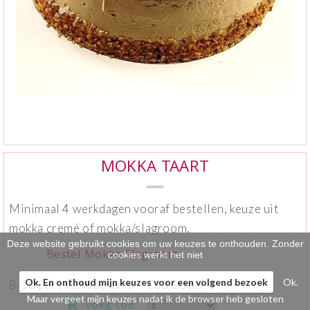
Klein gebak
>
Hartig
>
Zoet
>
Bonbons / Chocolade
>
Bezorgkosten
>
MOKKA TAART
Dieet/allergie
>
Minimaal 4 werkdagen vooraf bestellen, keuze uit
Gevuld Brood
>
mokka cremé of mokka/slagroom.
Werken bij
>
Deze website gebruikt cookies om uw keuzes te onthouden. Zonder
Bestel Mokka Slagroom
cookies werkt het niet
Ok. En onthoud mijn keuzes voor een volgend bezoek
Ok.
8-10 pers mokkacreme
€33.50 per 1
Maar vergeet mijn keuzes nadat ik de browser heb gesloten
voeg toe