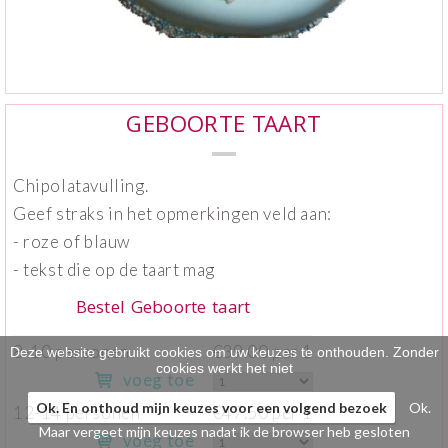
Klein gebak
>
Hartig
>
GEBOORTE TAART
Zoet
>
Bonbons / Chocolade
>
Chipolatavulling.
Bezorgkosten
>
Geef straks in het opmerkingen veld aan:
- roze of blauw
Dieet/allergie
>
- tekst die op de taart mag
Gevuld Brood
>
Bestel Geboorte taart
Werken bij
>
8-10 personen
€39.00 per 1
Deze website gebruikt cookies om uw keuzes te onthouden. Zonder
cookies werkt het niet
voeg toe
Ok. En onthoud mijn keuzes voor een volgend bezoek
Ok.
12-14 personen
€47.50 per 1
Maar vergeet mijn keuzes nadat ik de browser heb gesloten
voeg toe