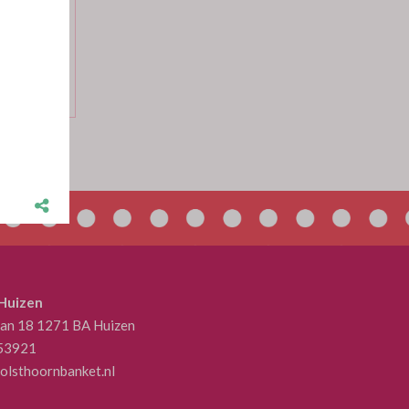
per p/stuk
 Huizen
aan 18 1271 BA Huizen
53921
olsthoornbanket.nl