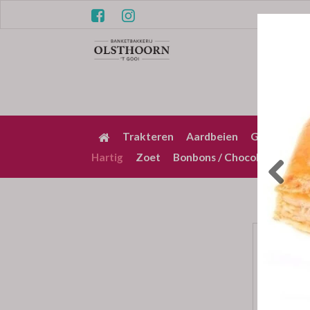
Trakteren
Aardbeien
Gebak / Pu
Hartig
Zoet
Bonbons / Chocolade
Bez