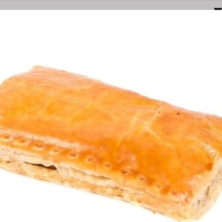
Naarden
Amersfoortsestraatweg 3E
035-6949000
bestel@olsthoornbanket.nl
nten
Taart / Sloffen
Groot Brood
Klein Brood
Desem/Bo
orgkosten
Dieet/allergie
Gevuld Brood
Werken Bij
SAUCIJZEN BRO
Bestel Saucijzenbr