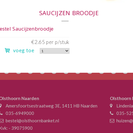
€2.65 
voeg toe
Olsthoorn Naarden
Olsthoorn
Amersfoortsestraatweg 3E, 1411 HB Naarden
Lindenl
035-6949000
035-52
bestel@olsthoornbanket.nl
huizen@
Kvk: - 39075900