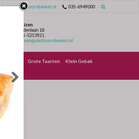
bestel@olsthoornbanket.nl
035-6949000
Huizen
Lindenlaan 18
035-5253921
huizen@olsthoornbanket.nl
rrelbrood
Grote Taarten
Klein Gebak
ODJE
oodje