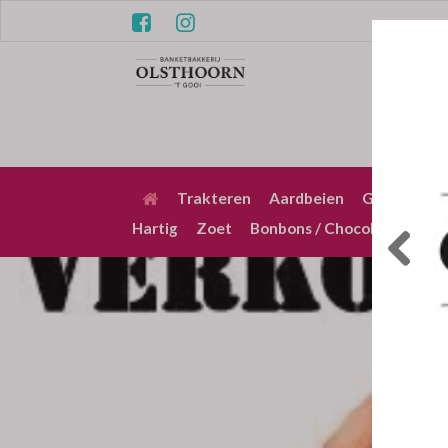
Trakteren
Aardbeien
Gebak / Pu
Hartig
Zoet
Bonbons / Chocolade
Bez