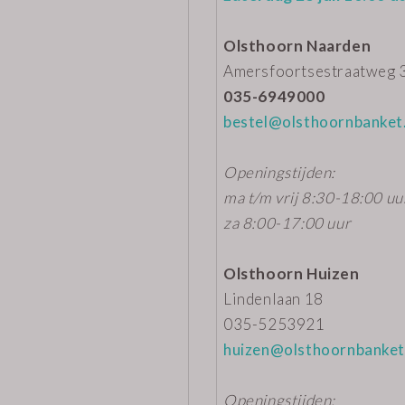
Olsthoorn Naarden
Amersfoortsestraatweg 
035-6949000
bestel@olsthoornbanket.
Openingstijden:
ma t/m vrij 8:30-18:00 uu
za 8:00-17:00 uur
Olsthoorn Huizen
Lindenlaan 18
035-5253921
huizen@olsthoornbanket
Openingstijden: