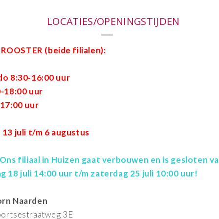
KEN BIJ OLSTH