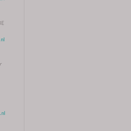
3E
nl
r
.nl