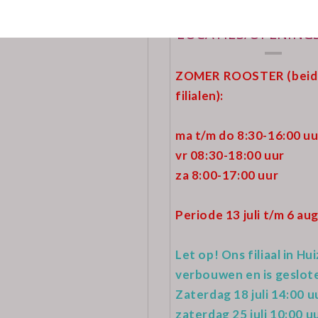
LOCATIES/OPENING
ZOMER ROOSTER (beid
filialen):
ma t/m do 8:30-16:00 uu
vr 08:30-18:00 uur
za 8:00-17:00 uur
Periode 13 juli t/m 6 au
Let op! Ons filiaal in Hu
verbouwen en is geslot
Zaterdag 18 juli 14:00 u
zaterdag 25 juli 10:00 u