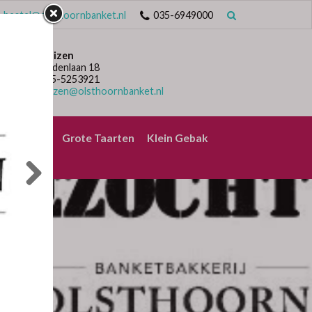
bestel@olsthoornbanket.nl
035-6949000
Huizen
Lindenlaan 18
035-5253921
huizen@olsthoornbanket.nl
rrelbrood
Grote Taarten
Klein Gebak