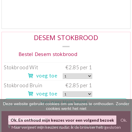
Klein gebak
>
Hartig
>
Zoet
>
DESEM STOKBROOD
Bonbons / Chocolade
>
Bestel Desem stokbrood
Bezorgkosten
>
Stokbrood Wit
€2.85 per 1
voeg toe
Dieet/allergie
>
Stokbrood Bruin
€2.85 per 1
Gevuld Brood
>
voeg toe
Werken bij
>
Deze website gebruikt cookies om uw keuzes te onthouden. Zonder
cookies werkt het niet
Olsthoorn Naarden
Ok. En onthoud mijn keuzes voor een volgend bezoek
Ok.
Amersfoortsestraatweg 3E, 1411 HB Naarden
Maar vergeet mijn keuzes nadat ik de browser heb gesloten