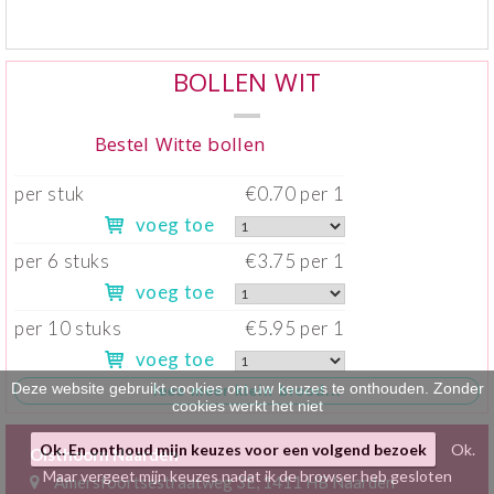
Klein gebak
>
BOLLEN WIT
Hartig
>
Zoet
>
Bestel Witte bollen
Bonbons / Chocolade
>
per stuk
€0.70 per 1
voeg toe
Bezorgkosten
>
per 6 stuks
€3.75 per 1
Dieet/allergie
>
voeg toe
per 10 stuks
€5.95 per 1
Gevuld Brood
>
voeg toe
Werken bij
>
Deze website gebruikt cookies om uw keuzes te onthouden. Zonder
cookies werkt het niet
Ok. En onthoud mijn keuzes voor een volgend bezoek
Ok.
Olsthoorn Naarden
Maar vergeet mijn keuzes nadat ik de browser heb gesloten
Amersfoortsestraatweg 3E, 1411 HB Naarden