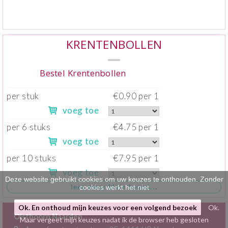
Klein gebak
>
Hartig
>
KRENTENBOLLEN
Zoet
>
Bestel Krentenbollen
Bonbons / Chocolade
>
per stuk
€0.90 per 1
Bezorgkosten
>
voeg toe
per 6 stuks
€4.75 per 1
Dieet/allergie
>
voeg toe
Gevuld Brood
>
per 10 stuks
€7.95 per 1
voeg toe
Werken bij
>
Deze website gebruikt cookies om uw keuzes te onthouden. Zonder
cookies werkt het niet
Ok. En onthoud mijn keuzes voor een volgend bezoek
Ok.
Olsthoorn Naarden
Maar vergeet mijn keuzes nadat ik de browser heb gesloten