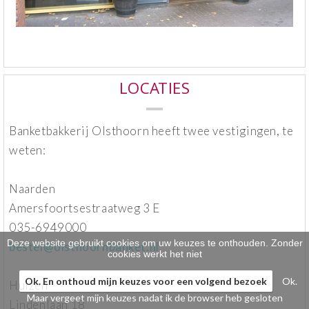
Klein gebak
>
Hartig
>
Zoet
>
LOCATIES
Bonbons / Chocolade
>
Banketbakkerij Olsthoorn heeft twee vestigingen, te
Bezorgkosten
>
weten:
Dieet/allergie
>
Naarden
Amersfoortsestraatweg 3 E
Gevuld Brood
>
035-6949000
Werken bij
>
Deze website gebruikt cookies om uw keuzes te onthouden. Zonder
bestel@olsthoornbanket.nl
cookies werkt het niet
Ok. En onthoud mijn keuzes voor een volgend bezoek
Ok.
Huizen
Maar vergeet mijn keuzes nadat ik de browser heb gesloten
Lindenlaan 18