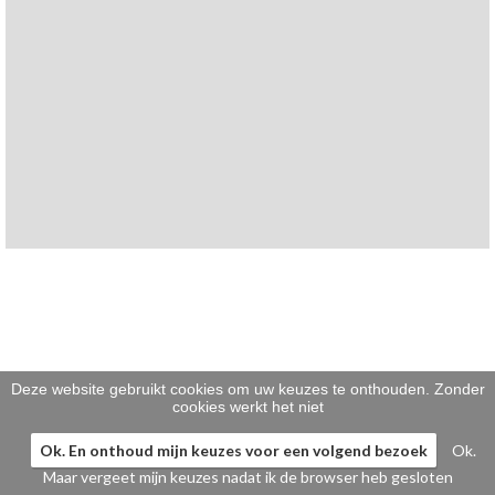
Klein gebak
>
Hartig
>
Zoet
>
Bonbons / Chocolade
>
Bezorgkosten
>
Dieet/allergie
>
Gevuld Brood
>
Werken bij
>
Deze website gebruikt cookies om uw keuzes te onthouden. Zonder
cookies werkt het niet
Ok. En onthoud mijn keuzes voor een volgend bezoek
Ok.
Maar vergeet mijn keuzes nadat ik de browser heb gesloten