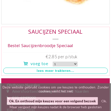
Klein gebak
>
Hartig
>
Zoet
>
SAUCIJZEN SPECIAAL
Bonbons / Chocolade
>
Bestel Saucijzenbroodje Speciaal
Bezorgkosten
>
€2.85 per p/stuk
voeg toe
Dieet/allergie
>
Gevuld Brood
>
Olsthoorn Naarden
Werken bij
>
Deze website gebruikt cookies om uw keuzes te onthouden. Zonder
Amersfoortsestraatweg 3E, 1411 HB Naarden
cookies werkt het niet
035-6949000
Ok. En onthoud mijn keuzes voor een volgend bezoek
Ok.
bestel@olsthoornbanket.nl
Maar vergeet mijn keuzes nadat ik de browser heb gesloten
Kvk: - 39075900