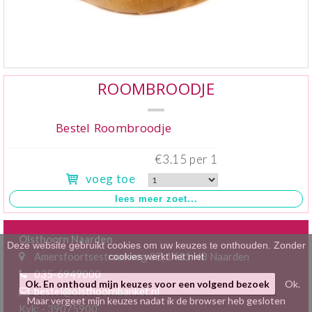
Klein gebak
>
Hartig
>
Zoet
>
ROOMBROODJE
Bonbons / Chocolade
>
Bestel Roombroodje
Bezorgkosten
>
€3.15 per 1
voeg toe
Dieet/allergie
>
Gevuld Brood
>
Olsthoorn Naarden
Werken bij
>
Deze website gebruikt cookies om uw keuzes te onthouden. Zonder
Amersfoortsestraatweg 3E, 1411 HB Naarden
cookies werkt het niet
035-6949000
Ok. En onthoud mijn keuzes voor een volgend bezoek
Ok.
bestel@olsthoornbanket.nl
Maar vergeet mijn keuzes nadat ik de browser heb gesloten
Kvk: - 39075900