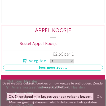
Klein gebak
>
Hartig
>
Zoet
>
APPEL KOOSJE
Bonbons / Chocolade
>
Bestel Appel Koosje
Bezorgkosten
>
€2.65 per 1
voeg toe
Dieet/allergie
>
Gevuld Brood
>
Olsthoorn Naarden
Werken bij
>
Deze website gebruikt cookies om uw keuzes te onthouden. Zonder
Amersfoortsestraatweg 3E, 1411 HB Naarden
cookies werkt het niet
035-6949000
Ok. En onthoud mijn keuzes voor een volgend bezoek
Ok.
bestel@olsthoornbanket.nl
Maar vergeet mijn keuzes nadat ik de browser heb gesloten
Kvk: - 39075900