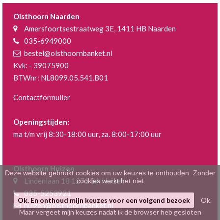
Klein gebak
>
Olsthoorn Naarden
Amersfoortsestraatweg 3E, 1411 HB Naarden
Hartig
>
035-6949000
bestel@olsthoornbanket.nl
Zoet
>
Kvk: - 39075900
BTWnr: NL8099.05.541.B01
Bonbons / Chocolade
>
Contactformulier
Bezorgkosten
>
Openingstijden:
Dieet/allergie
>
ma t/m vrij 8:30-18:00 uur, za. 8:00-17:00 uur
Gevuld Brood
>
Olsthoorn Huizen
Werken bij
>
Deze website gebruikt cookies om uw keuzes te onthouden. Zonder
Lindenlaan 18 1271 BA Huizen
cookies werkt het niet
035-5253921
Ok. En onthoud mijn keuzes voor een volgend bezoek
Ok.
huizen@olsthoornbanket.nl
Maar vergeet mijn keuzes nadat ik de browser heb gesloten