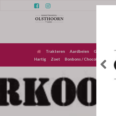
Trakteren
Aardbeien
Gebak / Pu
Hartig
Zoet
Bonbons / Chocolade
Bez