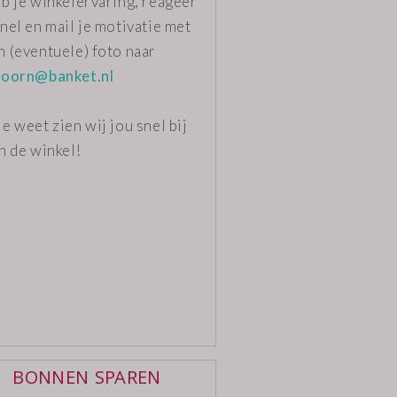
b je winkelervaring, reageer
nel en mail je motivatie met
n (eventuele) foto naar
hoorn@banket.nl
e weet zien wij jou snel bij
n de winkel!
BONNEN SPAREN