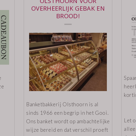
OLSTHOORN VOOR
OVERHEERLIJK GEBAK EN
BROOD!
e
Spaa
ze
heerl
korti
Banketbakkerij Olsthoorn is al
sinds 1966 een begrip in het Gooi.
Let o
Ons banket wordt op ambachtelijke
alle
wijze bereid en dat verschil proeft