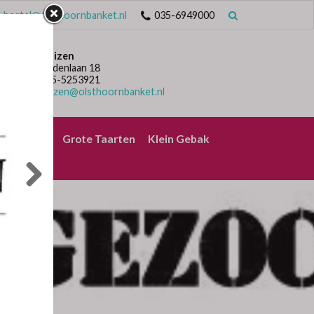
bestel@olsthoornbanket.nl
035-6949000
Huizen
Lindenlaan 18
035-5253921
huizen@olsthoornbanket.nl
rrelbrood
Grote Taarten
Klein Gebak