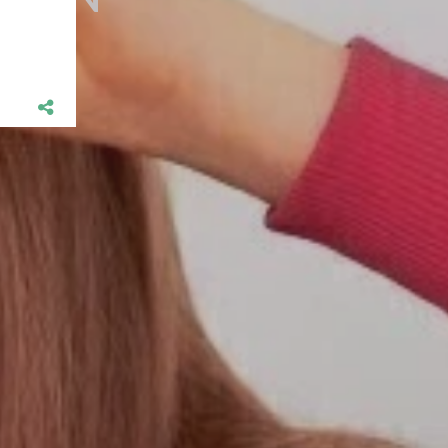
OORN
T