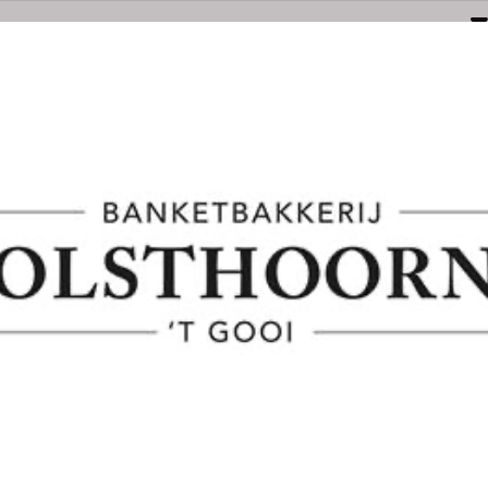
Naarden
Amersfoortsestraatweg 3E
035-6949000
bestel@olsthoornbanket.nl
nten
Taart / Sloffen
Groot Brood
Klein Brood
Desem/Bo
orgkosten
Dieet/allergie
Gevuld Brood
Werken Bij