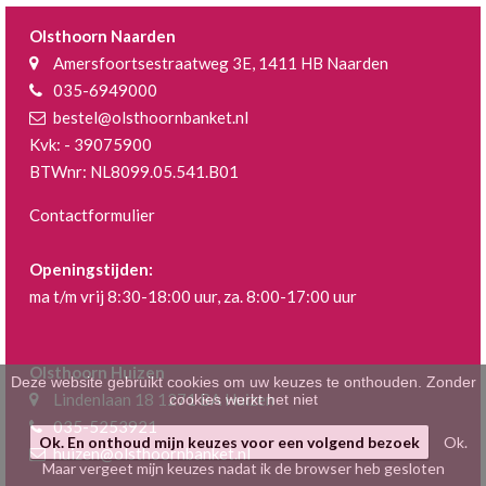
Klein gebak
>
Olsthoorn Naarden
Amersfoortsestraatweg 3E, 1411 HB Naarden
Hartig
>
035-6949000
bestel@olsthoornbanket.nl
Zoet
>
Kvk: - 39075900
BTWnr: NL8099.05.541.B01
Bonbons / Chocolade
>
Contactformulier
Bezorgkosten
>
Openingstijden:
Dieet/allergie
>
ma t/m vrij 8:30-18:00 uur, za. 8:00-17:00 uur
Gevuld Brood
>
Olsthoorn Huizen
Werken bij
>
Deze website gebruikt cookies om uw keuzes te onthouden. Zonder
Lindenlaan 18 1271 BA Huizen
cookies werkt het niet
035-5253921
Ok. En onthoud mijn keuzes voor een volgend bezoek
Ok.
huizen@olsthoornbanket.nl
Maar vergeet mijn keuzes nadat ik de browser heb gesloten