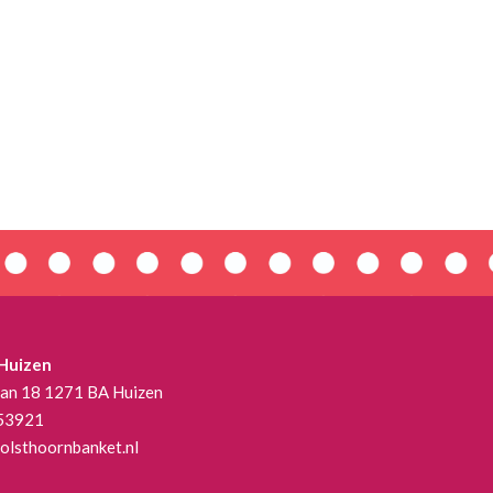
 Huizen
aan 18 1271 BA Huizen
53921
olsthoornbanket.nl