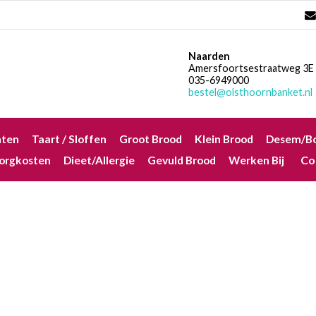
Naarden
Amersfoortsestraatweg 3E
035-6949000
bestel@olsthoornbanket.nl
nten
Taart / Sloffen
Groot Brood
Klein Brood
Desem/Bo
orgkosten
Dieet/allergie
Gevuld Brood
Werken Bij