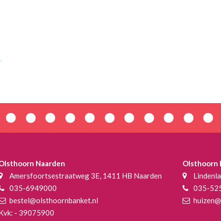
.
Olsthoorn Naarden
Olsthoorn
Amersfoortsestraatweg 3E, 1411 HB Naarden
Lindenl
035-6949000
035-52
bestel@olsthoornbanket.nl
huizen@
Kvk: - 39075900