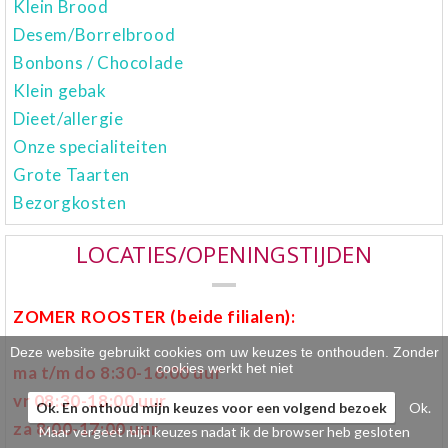
Klein Brood
Klein gebak
>
Desem/Borrelbrood
Bonbons / Chocolade
Hartig
>
Klein gebak
Dieet/allergie
Zoet
>
Onze specialiteiten
Bonbons / Chocolade
>
Grote Taarten
Bezorgkosten
Bezorgkosten
>
LOCATIES/OPENINGSTIJDEN
Dieet/allergie
>
Gevuld Brood
>
ZOMER ROOSTER (beide filialen):
Werken bij
>
Deze website gebruikt cookies om uw keuzes te onthouden. Zonder
cookies werkt het niet
ma t/m do 8:30-16:00 uur
vr 08:30-18:00 uur
Ok. En onthoud mijn keuzes voor een volgend bezoek
Ok.
za 8:00-17:00 uur
Maar vergeet mijn keuzes nadat ik de browser heb gesloten