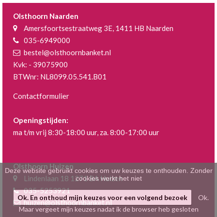
Klein gebak
>
Olsthoorn Naarden
Amersfoortsestraatweg 3E, 1411 HB Naarden
Hartig
>
035-6949000
bestel@olsthoornbanket.nl
Zoet
>
Kvk: - 39075900
BTWnr: NL8099.05.541.B01
Bonbons / Chocolade
>
Contactformulier
Bezorgkosten
>
Openingstijden:
Dieet/allergie
>
ma t/m vrij 8:30-18:00 uur, za. 8:00-17:00 uur
Gevuld Brood
>
Olsthoorn Huizen
Werken bij
>
Deze website gebruikt cookies om uw keuzes te onthouden. Zonder
Lindenlaan 18 1271 BA Huizen
cookies werkt het niet
035-5253921
Ok. En onthoud mijn keuzes voor een volgend bezoek
Ok.
huizen@olsthoornbanket.nl
Maar vergeet mijn keuzes nadat ik de browser heb gesloten