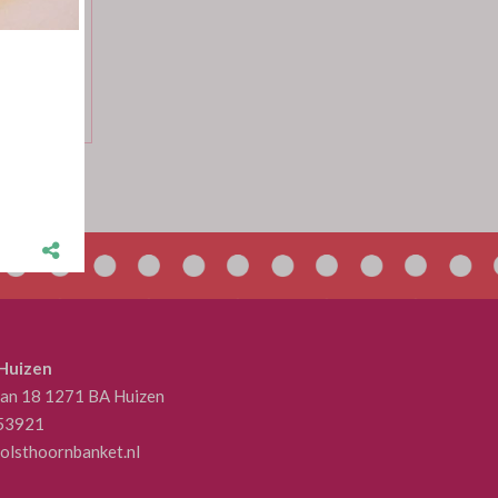
.95 per 1
 Huizen
aan 18 1271 BA Huizen
53921
olsthoornbanket.nl