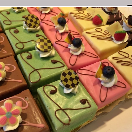
Naarden
Amersfoortsestraatweg 3E
035-6949000
bestel@olsthoornbanket.nl
nten
Taart / Sloffen
Groot Brood
Klein Brood
Desem/Bo
orgkosten
Dieet/allergie
Gevuld Brood
Werken Bij
CHIPOLATA CAKE 
FOURS P/8
Bestel Chipolata cake pe