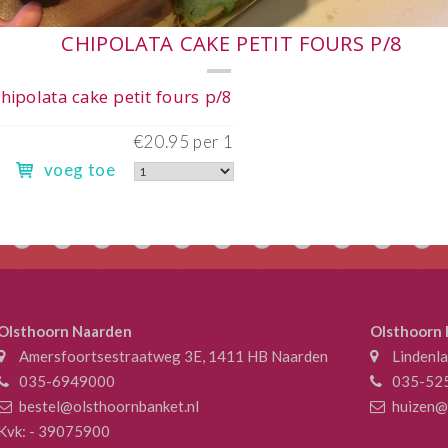
p/8
€20
voeg toe
Olsthoorn Naarden
Olsthoorn
Amersfoortsestraatweg 3E, 1411 HB Naarden
Lindenl
035-6949000
035-52
bestel@olsthoornbanket.nl
huizen@
Kvk: - 39075900