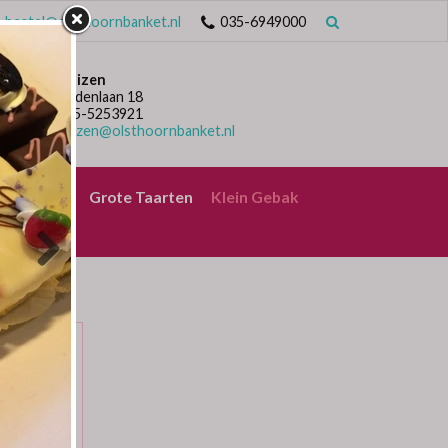
bestel@olsthoornbanket.nl
035-6949000
Huizen
Lindenlaan 18
035-5253921
huizen@olsthoornbanket.nl
rrelbrood
Grote Taarten
Klein Gebak
PETIT
tit fours