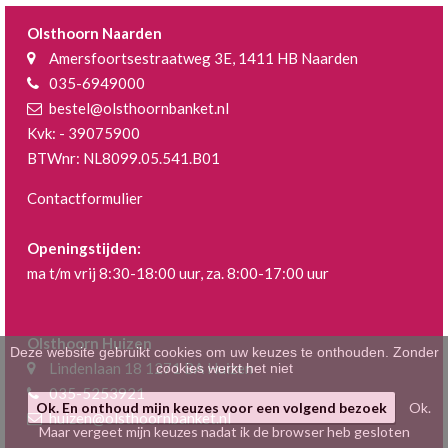
Klein gebak
>
Olsthoorn Naarden
Amersfoortsestraatweg 3E, 1411 HB Naarden
Hartig
>
035-6949000
bestel@olsthoornbanket.nl
Zoet
>
Kvk: - 39075900
BTWnr: NL8099.05.541.B01
Bonbons / Chocolade
>
Contactformulier
Bezorgkosten
>
Openingstijden:
Dieet/allergie
>
ma t/m vrij 8:30-18:00 uur, za. 8:00-17:00 uur
Gevuld Brood
>
Olsthoorn Huizen
Werken bij
>
Deze website gebruikt cookies om uw keuzes te onthouden. Zonder
Lindenlaan 18 1271 BA Huizen
cookies werkt het niet
035-5253921
Ok. En onthoud mijn keuzes voor een volgend bezoek
Ok.
huizen@olsthoornbanket.nl
Maar vergeet mijn keuzes nadat ik de browser heb gesloten