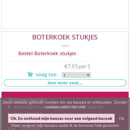
Klein gebak
>
Hartig
>
Zoet
>
BOTERKOEK STUKJES
Bonbons / Chocolade
>
Bestel Boterkoek stukjes
Bezorgkosten
>
€7.95 per 1
voeg toe
Dieet/allergie
>
Gevuld Brood
>
Olsthoorn Naarden
Werken bij
>
Deze website gebruikt cookies om uw keuzes te onthouden. Zonder
Amersfoortsestraatweg 3E, 1411 HB Naarden
cookies werkt het niet
035-6949000
Ok. En onthoud mijn keuzes voor een volgend bezoek
Ok.
bestel@olsthoornbanket.nl
Maar vergeet mijn keuzes nadat ik de browser heb gesloten
Kvk: - 39075900